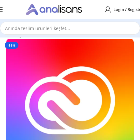
Login / Regist
Ana Sayfa
Adobe
Creative Cloud
-36%