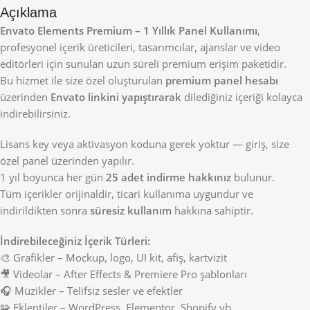
Açıklama
Envato Elements Premium – 1 Yıllık Panel Kullanımı
,
profesyonel içerik üreticileri, tasarımcılar, ajanslar ve video
editörleri için sunulan uzun süreli premium erişim paketidir.
Bu hizmet ile size özel oluşturulan
premium panel hesabı
üzerinden
Envato linkini yapıştırarak
dilediğiniz içeriği kolayca
indirebilirsiniz.
Lisans key veya aktivasyon koduna gerek yoktur — giriş, size
özel panel üzerinden yapılır.
1 yıl boyunca her gün
25 adet indirme hakkınız
bulunur.
Tüm içerikler orijinaldir, ticari kullanıma uygundur ve
indirildikten sonra
süresiz kullanım
hakkına sahiptir.
İndirebileceğiniz İçerik Türleri:
🎨 Grafikler – Mockup, logo, UI kit, afiş, kartvizit
🎥 Videolar – After Effects & Premiere Pro şablonları
🎧 Müzikler – Telifsiz sesler ve efektler
🧩 Eklentiler – WordPress, Elementor, Shopify vb.