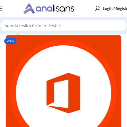
Login / Regist
Ana Sayfa
Office Lisansları
Office 2021
-74%