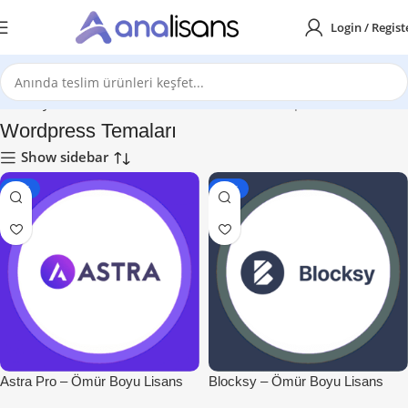
Login / Regist
Ana Sayfa
WordPress Eklenti ve Temalar
Wordpress Temaları
Wordpress Temaları
Show sidebar
-33%
-20%
Astra Pro – Ömür Boyu Lisans
Blocksy – Ömür Boyu Lisans
(Güncelleme Dahil, Orijinal
(Orijinal, Kurulum Dahil)