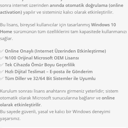
sonra internet üzerinden
anında otomatik doğrulama (online
activation)
yapılır ve sisteminiz kalıcı olarak etkinleştirilir.
Bu lisans, bireysel kullanıcılar için tasarlanmış
Windows 10
Home
sürümünün tüm özelliklerini tam kapasitede kullanmanızı
sağlar.
✅
Online Onaylı (Internet Üzerinden Etkinleştirme)
✅
%100 Orijinal Microsoft OEM Lisansı
✅
Tek Cihazda Ömür Boyu Geçerlilik
✅
Hızlı Dijital Teslimat – E-posta ile Gönderim
✅
Tüm Diller ve 32/64 Bit Sistemler ile Uyumlu
Kurulum sonrası lisans anahtarını girmeniz yeterlidir; sistem
otomatik olarak Microsoft sunucularına bağlanır ve
online
olarak etkinleştirilir
.
Bu sayede güvenli, yasal ve kalıcı bir Windows deneyimi
yaşarsınız.