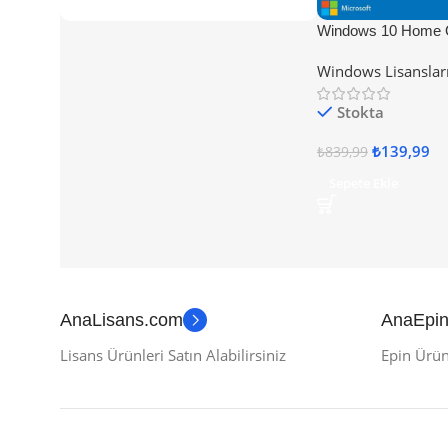
Windows 10 Home 
Anahtarı
Windows Lisanslar
Stokta
₺
139,99
₺
839,99
Sepete Ekle
AnaLisans.com
AnaEpi
Lisans Ürünleri Satın Alabilirsiniz
Epin Ürünl