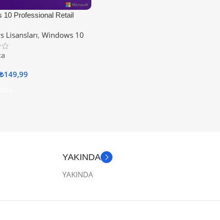
10 Professional Retail
nahtarı
 Lisansları
,
Windows 10
ta
₺
149,99
 Ekle
YAKINDA
YAKINDA