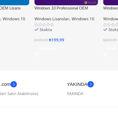
OEM Lisans
Windows 10 Professional OEM
Windows 
Lisans Anahtarı
Lisans A
ı
,
Windows 10
Windows Lisansları
,
Windows 10
Windows
Stokta
Stok
₺
199,99
₺
939,99
₺
839,99
Sepete Ekle
Sepete
n.com
YAKINDA
eri Satın Alabilirsiniz
YAKINDA