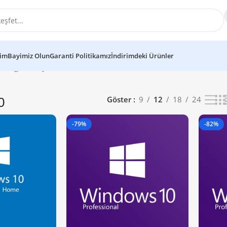
şim
Bayimiz Olun
Garanti Politikamız
İndirimdeki Ürünler
mü gösteriliyor
Göster
9
12
18
24
0
-79%
-82%