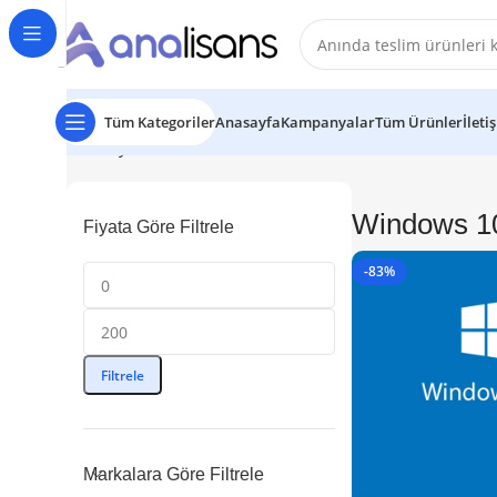
Tüm Kategoriler
Anasayfa
Kampanyalar
Tüm Ürünler
İleti
Ana Sayfa
Windows Lisansları
Windows 10
3 sonucun tü
Windows 1
Fiyata Göre Filtrele
-83%
Filtrele
Markalara Göre Filtrele